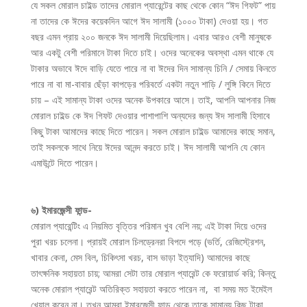
যে সকল মোরাল চাইল্ড তাদের মোরাল প্যারেন্টের কাছ থেকে কোন “ঈদ গিফট” পায়
না তাদের কে ঈদের কয়েকদিন আগে ঈদ সালামী (১০০০ টাকা) দেওয়া হয়। গত
বছর এমন প্রায় ২০০ জনকে ঈদ সালামী দিয়েছিলাম। এবার আরও বেশী মানুষকে
আর একটু বেশী পরিমানে টাকা দিতে চাই। ওদের অনেকের অবস্থা এমন থাকে যে
টাকার অভাবে ঈদে বাড়ি যেতে পারে না বা ঈদের দিন সামান্য চিনি / সেমায় কিনতে
পারে না বা মা-বাবার ছেঁড়া কাপড়ের পরিবর্তে একটা নতুন শাড়ি / লুঙ্গি কিনে দিতে
চায় – এই সামান্য টাকা ওদের অনেক উপকারে আসে। তাই, আপনি আপনার নিজ
মোরাল চাইল্ড কে ঈদ গিফট দেওয়ার পাশাপাশি অন্যদের জন্য ঈদ সালামী হিসাবে
কিছু টাকা আমাদের কাছে দিতে পারেন। সকল মোরাল চাইল্ড আমাদের কাছে সমান,
তাই সকলকে সাথে নিয়ে ঈদের আনন্দ করতে চাই। ঈদ সালামী আপনি যে কোন
এমাউন্টে দিতে পারেন।
৬) ইমারজেন্সী ফান্ড-
মোরাল প্যারেন্টিং এ নিয়মিত বৃত্তির পরিমান খুব বেশি নয়; এই টাকা দিয়ে ওদের
পুরা খরচ চলেনা। প্রায়ই মোরাল চিলড্রেনরা বিপদে পড়ে (ভর্তি, রেজিস্ট্রেশন,
খাবার কেনা, মেস বিল, চিকিৎসা খরচ, বাস ভাড়া ইত্যাদি) আমাদের কাছে
তাৎক্ষনিক সহায়তা চায়; আমরা সেটা তার মোরাল প্যারেন্ট কে ফরোয়ার্ড করি; কিন্তু
অনেক মোরাল প্যারেন্ট অতিরিক্ত সহায়তা করতে পারেন না, বা সময় মত ইমেইল
খেয়াল করেন না। তখন আমরা ইমারজেন্সী ফান্ড থেকে তাকে সামান্য কিছু টাকা