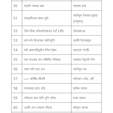
50
যদ্যপি আমার গুরু
আহমদ ছফা
আমিনুল ইসলাম ভুইয়া
51
সক্রেটিসের জবান বন্দি
(অনুবাদ)
52
On the shortness of Life
Seneca
53
ধর্ম দর্শন বিবেকের প্রতিকৃতি
স্বামী বিবেকানন্দ
54
মাই এক্সপেরিমেন্টস উইথ ট্রুথ
মহাত্তা গান্ধী
55
দ্যা পাওয়ার অব পজিটিভ থিঙ্কিং
নরম্যান ভিন্সেট পিল
56
সফল যদি হতে চাও
আনিসুল হক
57
১০০ মনিষীর জীবনী
মাইকেল এইচ. হার্ট
58
গবেষনায় হাতে খড়ি
রাকিব হাসান
59
গনিতের রঙ্গে হাসি খুশি গনিত
চমক হাসান
60
একটি দেশ যেভাবে দাঁড়ায়
রউফুল আলম