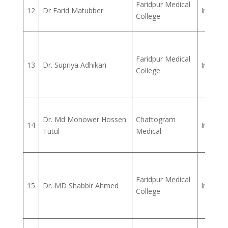
Faridpur Medical
12
Dr Farid Matubber
Intern 
College
Faridpur Medical
13
Dr. Supriya Adhikari
Intern 
College
Dr. Md Monower Hossen
Chattogram
14
Intern 
Tutul
Medical
Faridpur Medical
15
Dr. MD Shabbir Ahmed
Intern 
College