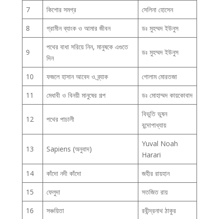
7
কিশোর সমগ্র
সেলিনা হোসেন
8
গ্রামীন ব্যাংক ও আমার জীবন
ডঃ মুহম্মদ ইউনুস
পথের বাধা সরিয়ে নিন, মানুষকে এগুতে
9
ডঃ মুহম্মদ ইউনুস
দিন
10
ফজলে হাসান আবেদ ও ব্র্যাক
গোলাম মোরতজা
11
মেধাবী ও বিনয়ী মানুষের গল্প
ডঃ মোহাম্মদ কায়কোবাদ
বিভুতি ভুষন
12
পথের পাচালী
বন্দোপাধ্যায়
Yuval Noah
13
Sapiens (অনুবাদ)
Harari
14
কাঁদো নদী কাঁদো
জহীর রায়হান
15
ফেলুদা
সতজিত রায়
16
সঞ্চয়িতা
রবীন্দ্রনাথ ঠাকুর