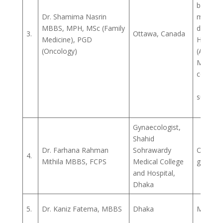
based re
Dr. Shamima Nasrin
most b
MBBS, MPH, MSc (Family
doctor.
3.
Ottawa, Canada
Medicine), PGD
Health 
(Oncology)
(Any P
Mental 
conditio
-Mental
support
counse
Gynaecologist,
Shahid
Dr. Farhana Rahman
Sohrawardy
Obstetr
4.
Mithila MBBS, FCPS
Medical College
gynecol
and Hospital,
Dhaka
5.
Dr. Kaniz Fatema, MBBS
Dhaka
Medicin