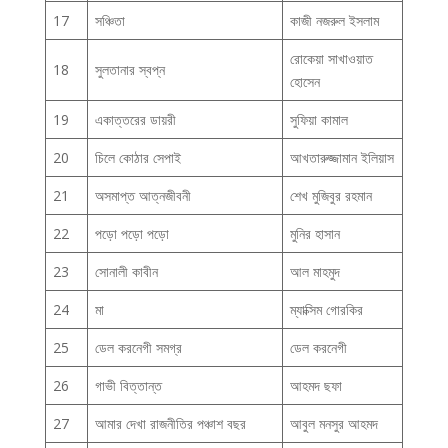
17
সঞ্চিতা
কাজী নজরুল ইসলাম
রোকেয়া সাখাওয়াত
18
সুলতানার স্বপ্ন
হোসেন
19
একাত্তরের ডায়রী
সুফিয়া কামাল
20
চিলে কোঠার সেপাই
আখতারুজ্জামান ইলিয়াস
21
অসমাপ্ত আত্নজীবনী
শেখ মুজিবুর রহমান
22
পড়ো পড়ো পড়ো
মুনির হাসান
23
সোনালী কাবীন
আল মাহমুদ
24
মা
ম্যাক্সিম গোরকির
25
ডেল করনেগী সমগ্র
ডেল করনেগী
26
গাভী বিত্তান্ত
আহমদ ছফা
27
আমার দেখা রাজনীতির পঞ্চাশ বছর
আবুল মনসুর আহমদ