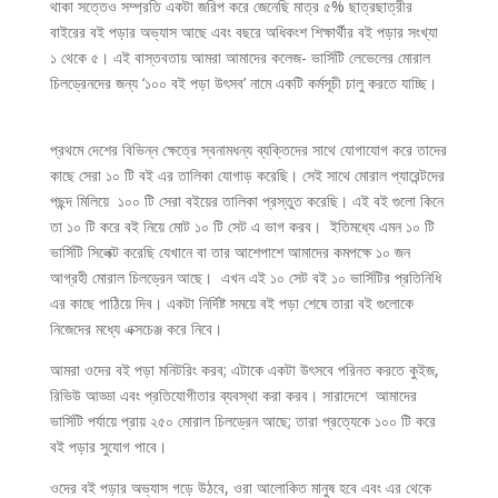
থাকা সত্তেও সম্প্রতি একটা জরিপ করে জেনেছি মাত্র ৫% ছাত্রছাত্রীর
বাইরের বই পড়ার অভ্যাস আছে এবং বছরে অধিকংশ শিক্ষার্থীর বই পড়ার সংখ্যা
১ থেকে ৫। এই বাস্তবতায় আমরা আমাদের কলেজ- ভার্সিটি লেভেলের মোরাল
চিলড্রেনদের জন্য ‘১০০ বই পড়া উৎসব’ নামে একটি কর্মসূচী চালু করতে যাচ্ছি।
প্রথমে দেশের বিভিন্ন ক্ষেত্রে স্বনামধন্য ব্যক্তিদের সাথে যোগাযোগ করে তাদের
কাছে সেরা ১০ টি বই এর তালিকা যোগাড় করেছি। সেই সাথে মোরাল প্যারেন্টদের
পছন্দ মিলিয়ে ১০০ টি সেরা বইয়ের তালিকা প্রস্তুত করেছি। এই বই গুলো কিনে
তা ১০ টি করে বই নিয়ে মোট ১০ টি সেট এ ভাগ করব। ইতিমধ্যে এমন ১০ টি
ভার্সিটি সিলেক্ট করেছি যেখানে বা তার আশেপাশে আমাদের কমপক্ষে ১০ জন
আগ্রহী মোরাল চিলড্রেন আছে। এখন এই ১০ সেট বই ১০ ভার্সিটির প্রতিনিধি
এর কাছে পাঠিয়ে দিব। একটা নির্দিষ্ট সময়ে বই পড়া শেষে তারা বই গুলোকে
নিজেদের মধ্যে এক্সচেঞ্জ করে নিবে।
আমরা ওদের বই পড়া মনিটরিং করব; এটাকে একটা উৎসবে পরিনত করতে কুইজ,
রিভিউ আড্ডা এবং প্রতিযোগীতার ব্যবস্থা করা করব। সারাদেশে আমাদের
ভার্সিটি পর্যায়ে প্রায় ২৫০ মোরাল চিলড্রেন আছে; তারা প্রত্যেকে ১০০ টি করে
বই পড়ার সুযোগ পাবে।
ওদের বই পড়ার অভ্যাস গড়ে উঠবে, ওরা আলোকিত মানুষ হবে এবং এর থেকে