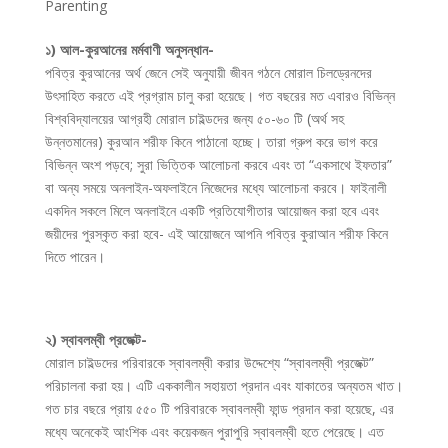
Parenting
১)
আল-
কুরআনের
মর্মবাণী
অনুসন্ধান-
পবিত্র কুরআনের অর্থ জেনে সেই অনুযায়ী জীবন গঠনে মোরাল চিলড্রেনদের
উৎসাহিত করতে এই প্রগ্রাম চালু করা হয়েছে। গত বছরের মত এবারও বিভিন্ন
বিশ্ববিদ্যালয়ের আগ্রহী মোরাল চাইল্ডদের জন্য ৫০-৬০ টি (অর্থ সহ
উন্নতমানের) কুরআন শরীফ কিনে পাঠানো হচ্ছে। তারা গ্রুপ করে ভাগ করে
বিভিন্ন অংশ পড়বে; সুরা ভিত্তিক আলোচনা করবে এবং তা “একসাথে ইফতার”
বা অন্য সময়ে অনলাইন-অফলাইনে নিজেদের মধ্যে আলোচনা করবে। ফাইনালী
একদিন সকলে মিলে অনলাইনে একটি প্রতিযোগীতার আয়োজন করা হবে এবং
জয়ীদের পুরস্কৃত করা হবে- এই আয়োজনে আপনি পবিত্র কুরাআন শরীফ কিনে
দিতে পারেন।
২)
স্বাবলম্বী
প্রজেক্ট-
মোরাল চাইল্ডদের পরিবারকে স্বাবলম্বী করার উদ্দেশ্যে “স্বাবলম্বী প্রজেক্ট”
পরিচালনা করা হয়। এটি এককালীন সহায়তা প্রদান এবং যাকাতের অন্যতম খাত।
গত চার বছরে প্রায় ৫৫০ টি পরিবারকে স্বাবলম্বী ফান্ড প্রদান করা হয়েছে, এর
মধ্যে অনেকেই আংশিক এবং কয়েকজন পুরাপুরি স্বাবলম্বী হতে পেরেছে। এত