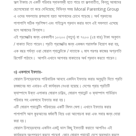
অল্প টাকায় যে একটি পরিবার স্বাবলম্বী হতে পারে তা কল্পনাতীত, কিন্তু আমাদের
ছেলেমেয়েরা তা করে দেখিয়েছে; বিভিন্ন সময় Moral Parenting Group
এ ওদের সফলতার গল্পগুলো হয়ত আপনাদের চোখে পড়েছে। অর্থ প্রদানের
পাশাপাশি সঠিক প্রশিক্ষণ এবং গাইডেন্স প্রদান করার ফলে এই সফলতা এসেছে
বলে আমাদের বিশ্বাস।
এই প্রজেক্টের জন্য এককালীন ১০২০০ (নতুন) বা ৭২০০ (২য় বার) টাকা অনুদান
/ যাকাত দিতে পারেন। প্রতি প্রজেক্টের জন্য একজন পরামর্শক নিয়োগ করা হয়,
এক বছর পর্যন্ত ওরা মোরাল প্যারেন্টকে / দাতাকে ২ মাস পরপর কাজের অগ্রগতি
রিপোর্ট পাঠাবে। আপনি এখানে আপনার যাকাতের অর্থ প্রদান করতে পারেন।
৩) একসাথে ইফতার-
মোরাল চিলড্রেনদের পারিবারিক আবহে একদিন ইফতার করার অনুভূতি দিতে প্রতি
রমজানের মত এবারও এই কার্যক্রম নেওয়া হয়েছে। দেশের প্রায় প্রতিটি
ক্যাম্পাসে উক্ত এলাকার মোরাল চাইল্ড, মোরাল প্যারেন্ট ও ক্যাম্পাস গার্ডিয়ান
পরিবার সহ একসাথে ইফতার করা হয়।
এটি মোরাল প্যারেন্টিং পরিবারের একটি মিলন মেলা। এখানে ইফতার করার
পাশাপাশি আল কুরআনের মর্মবাণী নিয়ে ওরা আলোচনা করা এবং সবার জন্য দোয়া
করা হয়।
মোরাল চিলড্রেনদের একদিন একটু ভাল কিছু ইফতারী করাতে আপনিও এই
কার্যক্রমে অংশগ্রহণ করতে পারেন! কোন মোরাল প্যারেন্ট দেশে অবস্থান করলে