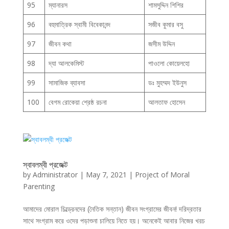
95
ম্যানারস
শামসুদ্দিন শিশির
96
বহুমাত্রিক স্বামী বিবেকানন্দ
সজীব কুমার বসু
97
জীবন কথা
জসীম উদ্দিন
98
দ্যা আলকেমিস্ট
পাওলো কোয়েলহো
99
সামাজিক ব্যাবসা
ডঃ মুহম্মদ ইউনুস
100
বেগম রোকেয়া শ্রেষ্ঠ রচনা
আলতাফ হোসেন
স্বাবলম্বী প্রজেক্ট
by
Administrator
|
May 7, 2021
|
Project of Moral
Parenting
আমাদের মোরাল চিল্ড্রেনদের (নৈতিক সন্তান) জীবন সংগ্রামের জীবন! দরিদ্রতার
সাথে সংগ্রাম করে ওদের পড়াশুনা চালিয়ে নিতে হয়। অনেকেই আবার নিজের খরচ