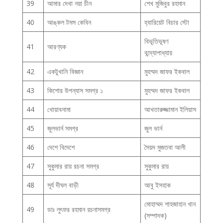
39
আমার দেখা নয়া চীন
শেখ মুজিবুর রহমান
40
আঙ্কল টমস কেবিন
হ্যারিয়েট বিচার স্টো
বিভূতিভূষণ
41
আরণ্যক
বন্দ্যোপাধ্যায়
42
একটুখানি বিজ্ঞান
মুহম্মদ জাফর ইকবাল
43
কিশোর উপন্যাস সমগ্র ১
মুহম্মদ জাফর ইকবাল
44
খোয়াবনামা
আখতারুজ্জামান ইলিয়াস
45
জুলভার্ন সমগ্র
জুল ভার্ন
46
দেশে বিদেশে
সৈয়দ মুজতবা আলী
47
সুকুমার রায় রচনা সমগ্র
সুকুমার রায়
48
সূর্য দীঘল বাড়ী
আবু ইসহাক
মোহাম্মদ শাহজাহান খান
49
ডাঃ লুৎফর রহমান রচনাসমগ্র
(সম্পাদক)