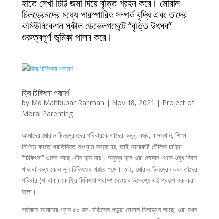
হাতে লেখা চিঠি জমা দিয়ে বৃত্তি গ্রহন করে। মোরাল
চিলড্রেনদের মধ্যে পারস্পারিক সম্পর্ক বৃদ্ধি এবং তাদের
কমিউনিকেশন স্কীল ডেভেলপমেন্টে “বৃত্তি উৎসব”
গুরুত্বপূর্ণ ভুমিকা পালন করে।
ফ্রি চিকিৎসা পরামর্শ
by
Md Mahbubar Rahman
|
Nov 18, 2021
|
Project of
Moral Parenting
আমাদের মোরাল চিলড্রেনদের পরিবারকে তাদের অন্ন, বস্ত্র, বাসস্থান, শিক্ষা
নিশ্চিত করতে প্রতিনিয়ত সংগ্রাম করতে হয়; তাই আরেকটি মৌলিক চাহিদা
“চিকিৎসা” ওদের কাছে গৌন হয়ে যায়। অসুস্থ হলে ওরা দোকান থেকে ওষুধ কিনে
খায় বা অন্য কোন ভুল চিকিৎসার খপ্পরে পড়ে। তাই, মোরাল চিলড্রেন এবং তাদের
পরিবার (মা-বাবা) কে ফ্রি চিকিৎসা পরামর্শ দেওয়ার উদ্দেশ্যে এই প্রকল্প শুরু করা
হলো।
বর্তমানে আমাদের প্রায় ৫০ জন মেডিকেল পড়ুয়া মোরাল চিলড্রেন আছে; ওরা যখন