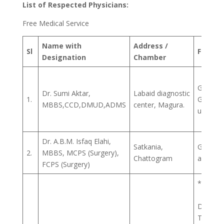
List of Respected Physicians:
Free Medical Service
Name with
Address /
Sl
Field/S
Designation
Chamber
General
Dr. Sumi Aktar,
Labaid diagnostic
1.
Gynecol
MBBS,CCD,DMUD,ADMS
center, Magura.
ultrasou
Dr. A.B.M. Isfaq Elahi,
Satkania,
General 
2.
MBBS, MCPS (Surgery),
Chattogram
and sur
FCPS (Surgery)
*General
-Histor
Diagnosi
Treatm