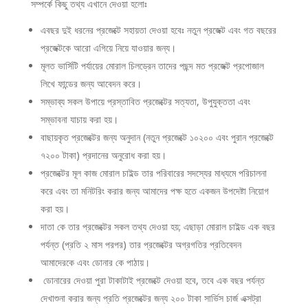
সম্পর্কে কিছু তথ্য এখানে দেওয়া হলোঃ
এবছর দুই ধরনের প্রজেক্টে সহায়তা দেওয়া হবেঃ নতুন প্রজেক্ট এবং গত বছরের
প্রজেক্টকে আরো এগিয়ে নিয়ে যাওয়ার জন্য।
মূলত ভার্সিটি পর্যায়ের মোরাল চিলড্রেন তাদের পছন্দ মত প্রজেক্ট প্রপোজাল
লিখে ফান্ডের জন্য আবেদন করে।
সম্ভাব্য সকল উপায়ে প্রস্তাবিত প্রজেক্টের সত্যতা, উপুযুক্ততা এবং
সম্ভাবনা যাচায় করা হয়।
বাছায়কৃত প্রজেক্টের জন্য অনুদান (নতুন প্রজেক্টে ১০২০০ এবং পুরান প্রজেক্টে
৭২০০ টাকা) প্রদানের অনুরোধ করা হয়।
প্রজেক্টের মূল কাজ মোরাল চাইল্ড তার পরিবারের সদস্যের মাধ্যমে পরিচালনা
করে এবং তা মনিটরিং করার জন্য আমাদের পক্ষ হতে একজন উপদেষ্টা নিয়োগ
করা হয়।
দাতা কে তার প্রজেক্টের সকল তথ্য দেওয়া হয়; এছাড়া মোরাল চাইল্ড এক বছর
পর্যন্ত (প্রতি ২ মাস পরপর) তার প্রজেক্টের অগ্রগতির প্রতিবেদন
আমাদেরকে এবং ডোনার কে পাঠায়।
ডোনারের দেওয়া পুরা টাকাটাই প্রজেক্টে দেওয়া হবে, তবে এক বছর পর্যন্ত
দেখাশুনা করার জন্য প্রতি প্রজেক্টের জন্য ২০০ টাকা সার্ভিস চার্জ এক্সট্রা