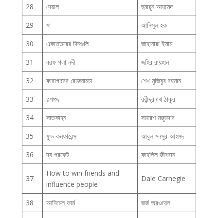
28
দেয়াল
হুমায়ূন আহমেদ
29
মা
আনিসুল হক
30
একাত্তরের দিনগুলি
জাহানারা ইমাম
31
বরফ গলা নদী
জহির রায়হান
32
কারাগারের রোজনামচা
শেখ মুজিবুর রহমান
33
গল্পগুছ
রবীন্দ্রনাথ ঠাকুর
34
সাতকাহন
সমরেশ মজুমদার
35
ফুড কনফারেন্স
আবুল মনসুর আহমদ
36
দ্য প্রফেট
কাহলিল জীবরান
How to win friends and
37
Dale Carnegie
influence people
38
আনিমেল ফার্ম
জর্জ অরওয়েল