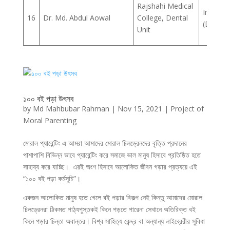
Rajshahi Medical
Intern 
16
Dr. Md. Abdul Aowal
College, Dental
(Dental)
Unit
১০০ বই পড়া উৎসব
by
Md Mahbubar Rahman
|
Nov 15, 2021
|
Project of
Moral Parenting
মোরাল প্যারেন্টিং এ আমরা আমাদের মোরাল চিলড্রেনদের বৃত্তি প্রদানের
পাশাপাশি বিভিন্ন ভাবে প্যারেন্টিং করে সমাজে ভাল মানুষ হিসাবে প্রতিষ্ঠিত হতে
সাহায্য করে যাচ্ছি। এরই অংশ হিসাবে আলোকিত জীবন গড়ার প্রত্যয়ে এই
“১০০ বই পড়া কর্মসূচি”।
একজন আলোকিত মানুষ হতে গেলে বই পড়ার বিকল্প নেই কিন্তু আমাদের মোরাল
চিলড্রেনরা ঠিকমত পাঠ্যপুস্তকই কিনে পড়তে পারেনা সেখানে অতিরিক্ত বই
কিনে পড়ার চিন্তা অবান্তর। বিশ্ব সাহিত্য কেন্দ্র বা অন্যান্য লাইব্রেরীর সুবিধা