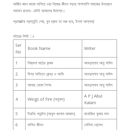
অর্জিত জ্ঞান কাজে লাগিয়ে ওরা নিজের জীবন গড়ার পাশাপাশি সমাজের উন্নয়নে
অবদান রাখবে- এটাই আমাদের উদ্দেশ্য।
প্রজেক্টের প্রস্তুতি শেষ, খুব দ্রুত তা শুরু হবে, ইনশা আল্লাহ্‌!
বইয়ের লিস্ট ঃ
Ser
Book Name
Writer
No
1
নিষ্ফলা মাঠের কৃষক
আবদুল্লাহ আবু সাঈদ
2
বিশ্ব সাহিত্য কেন্দ্র ও আমি
আবদুল্লাহ আবু সাঈদ
3
আমার বোকা শৈশব
আবদুল্লাহ আবু সাঈদ
A P J Abul
4
Wings of Fire (অনুবাদ)
Kalam
5
টারনিং পয়েন্টস (আবুল কালাম আজাদ)
মনোজিত কুমার দাস
6
যাপিত জীবন
সেলিনা হোসেন