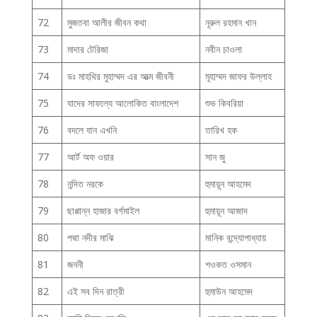
72
মুজতবা আলীর জীবন কথা
নূরুল রহমান খান
73
মাদার টেরিজা
নবীন চাওলা
74
ডঃ মাহথির মুহাম্মদ এর আত্ম জীবনী
মূহাম্মদ জাফর উল্লাহ
75
যাদের সাফল্যে আলোকিত বাংলাদেশ
শুভ কিবরিয়া
76
বদলে যান এখনি
তারিখ হক
77
আর্ট অফ ওয়ার
সান জু
78
নন্দিত নরকে
হুমায়ূন আহমেদ
79
ছাপ্পান্ন হাজার বর্গমাইল
হুমায়ূন আজাদ
80
পদ্মা নদীর মাঝি
মানিক বন্দ্যোপাধ্যায়
81
জননী
শওকত ওসমান
82
এই সব দিন রাত্রী
হুমাউন আহমেদ