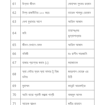
61
উন্নত জীবন
মোহাম্মদ লুৎফর রহমান
62
বিশ্ব রাজনীতির ১০০ বছর
তারেক শামসুর রেহমান
63
বেলা ফুরাবার আগে
আরিফ আজাদ
তারাশঙ্কর
64
কবি
বন্দ্যোপাধ্যায়
65
জীবন যেখানে যেমন
আরিফ আজাদ
66
নবিজী
ডঃ রাগীব সারজানি
67
হাজার প্রশ্নের জবাব (১)
মহাজাতক
অ্যা লেটার ফ্রম অ্যা ফাদার টু হিজ
জহরলাল নেহেরু এর
68
ডটার
চিঠি
69
মুহাম্মদ
কারেন্ট আরমস্ট্রং
70
অটো বায়ো গ্রাফী মহাত্মা গান্ধী
নাজমুল আলম
71
আরেক ফাল্গুন
জহীর রায়হান