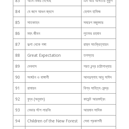
83
আমি বিজয় দেখেছি
এম আর আখতার মুকুল
84
যে জলে আগুন জ্বলে
হেলাল হাফিজ
85
সাতকাহন
সমরেশ মজুমদার
86
মহৎ জীবন
লুতফর রহমান
87
ভল্গা থেকে গঙ্গা
রাহুল সাংক্রিত্যায়ন
88
Great Expectation
তলস্তয়
89
দেবদাস
শরত চন্দ্র চট্টোপাধ্যায়
90
সংঙ্গঠন ও বাঙ্গালী
আবদুল্লাহ আবু সাঈদ
91
রামায়ন
বিশ্ব সাহিত্য কেন্দ্র
92
বুদ্ধ (অনুবাদ)
কারেন্ট আরমস্ট্রং
93
নেভার স্টপ লারনিং
আয়মান সাদিক
94
Children of the New Forest
সেবা প্রকাশনী