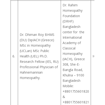
Dr. Rahim
Homeopathy
Foundation
(DRHF)
Bangladesh
center for the
Dr. Dhiman Roy BHMS
International
(DU) DipIACH (Greece)
Academy of
MSc in Homeopathy
Classical
(UCLan) MSc Public
Homeopathy
6.
Health (UEL) Ph.D.
Homeop
(IACH), Greece
Research Fellow (IES, RU)
308, She-E-
Professional Physician of
Bangla Road,
Hahnemannian
Khulna – 9100
Homeopathy.
Bangladesh
Mobile:
+8801755601820
&
+8801755601821