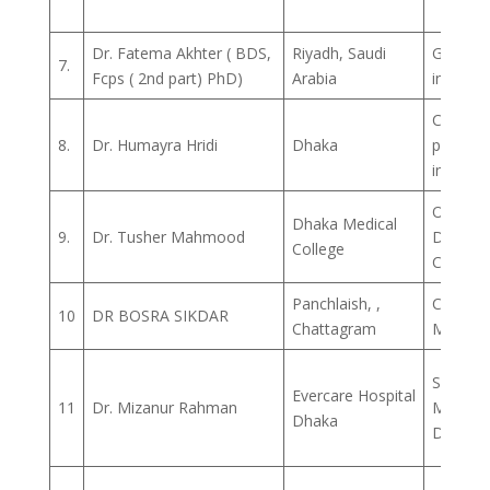
Dr. Fatema Akhter ( BDS,
Riyadh, Saudi
General
7.
Fcps ( 2nd part) PhD)
Arabia
in Dent
Child a
8.
Dr. Humayra Hridi
Dhaka
psychiat
in cour
Orthopa
Dhaka Medical
9.
Dr. Tusher Mahmood
Dhaka M
College
College
Panchlaish, ,
Child he
10
DR BOSRA SIKDAR
Chattagram
Medicin
Sr. Cons
Evercare Hospital
11
Dr. Mizanur Rahman
Molecul
Dhaka
Diagnos