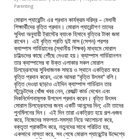
Parenting
মোরাল প্যারেন্টিং এর প্রধান কার্যক্রম দরিদ্র – মেধাবী
শিক্ষার্থীদের বৃত্তি প্রদান। মোরাল প্যারেন্টগণ তাদের
সুবিধা অনুযায়ী ট্রাস্টের ব্যাংক হিসাবে বৃত্তির টাকা জমা
রাখেন। এই বৃত্তি প্রতি দুই মাস (সেশন) পরপর
ক্যাম্পাস গার্ডিয়ানের (স্থানীয় শিক্ষক) মাধ্যমে মোরাল
চাইল্ডদের কাছে পৌঁছে দেওয়া হয়। ক্যাম্পাস গার্ডিয়ানগন
তার ক্যাম্পাসের বা উক্ত এলাকার সকল মোরাল
চিলড্রেনদের সুবিধাজনক সময়ে ও স্থানে একত্রিত করে
বৃত্তি প্রদান করেন, একে আমরা “বৃত্তি উৎসব” বলি।
বৃত্তি দেওয়া ছাড়াও এইদিন ক্যাম্পাস গার্ডিয়ান তার
স্টুডেন্টদের খোঁজ খবর নেন, রেজাল্ট কার্ড দেখেন এবং
দিকনির্দেশনামূলক উপদেশ প্রদান করেন। বৃত্তি উৎসব
মোরাল চিলড্রেনদের জন্য একটি আনন্দের দিন; এটা তাদের
পুনর্মিলনের দিন। এই দিন তারা একত্রিত হয়ে গল্প-গুজব
করে, নিজেদের সফলতা-সমস্যা নিয়ে আলোচনা করে,
বক্তৃতা প্রাকটিস করে, নতুনদের সাথে পরিচিত হয়,
একসাথে নাস্তা করে, সব শেষে মোরাল প্যারেন্টের উদ্দেশ্যে