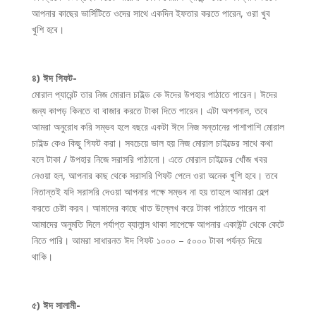
আপনার কাছের ভার্সিটিতে ওদের সাথে একদিন ইফতার করতে পারেন, ওরা খুব
খুশি হবে।
৪) ঈদ গিফট-
মোরাল প্যারেন্ট তার নিজ মোরাল চাইল্ড কে ঈদের উপহার পাঠাতে পারেন। ঈদের
জন্য কাপড় কিনতে বা বাজার করতে টাকা দিতে পারেন। এটা অপশনাল, তবে
আমরা অনুরোধ করি সম্ভব হলে বছরে একটা ঈদে নিজ সন্তানের পাশাপাশি মোরাল
চাইল্ড কেও কিছু গিফট করা। সবচেয়ে ভাল হয় নিজ মোরাল চাইল্ডের সাথে কথা
বলে টাকা / উপহার নিজে সরাসরি পাঠানো। এতে মোরাল চাইল্ডের খোঁজ খবর
নেওয়া হল, আপনার কাছ থেকে সরাসরি গিফট পেলে ওরা অনেক খুশি হবে। তবে
নিতান্তই যদি সরাসরি দেওয়া আপনার পক্ষে সম্ভব না হয় তাহলে আমারা হেল্প
করতে চেষ্টা করব। আমাদের কাছে খাত উল্লেখ করে টাকা পাঠাতে পারেন বা
আমাদের অনুমতি দিলে পর্যাপ্ত ব্যালান্স থাকা সাপেক্ষে আপনার একাউন্ট থেকে কেটে
নিতে পারি। আমরা সাধারনত ঈদ গিফট ১০০০ – ৫০০০ টাকা পর্যন্ত দিয়ে
থাকি।
৫) ঈদ সালামী-