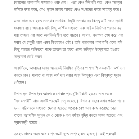
চালানোর পাশাপাশি সংসারেও খরচ দেয়। এরা কেও টিউশনি করে, কেও অন্যের
জমিতে কাজ করে, কেও ভ্যান চালায় আবার কেও সংসারের কাজে সাহায্য করে।
এসব কাজ করে হয়ত সমস্যার সাময়িক কিছুটা সমাধান হয় কিন্তু এটি কোন স্থায়ী
সমাধান নয়। ওদেরকে যদি কিছু আর্থিক সহায়তা এবং সঠিক নির্দেশনা প্রদান করা
যায় তাহলে এরা হয়ত আত্মনির্ভরশীল হতে পারবে। আবার, পড়াশুনা শেষ করে এরা
সবাই যে চাকুরী পাবে এমন নিশ্চয়তাও নেই। তাই পড়াশুনার পাশাপাশি এদের যদি
কিছু কাজের অভিজ্ঞতা থাকে তাহলে তা হয়ত ওদের ভবিষ্যৎ উদ্যোগতা হওয়ার
সম্ভাবনা তৈরি করবে।
অন্যদিকে, আমাদের মধ্যে অনেকেই নিয়মিত বৃত্তির পাশাপাশি এককালীন অর্থ দান
করতে চান। যাকাত বা অন্য অর্থ দান করার জন্য উপযুক্ত এবং বিশ্বস্ত স্থান
খোঁজেন।
উপরোক্ত উপলব্ধির আলোকে মোরাল প্যারেন্টিং ট্রাস্ট ২০২১ সাল থেকে
“স্বাবলম্বী” নামে একটি প্রজেক্ট চালু করেছে। বিগত ৫ বছরে এখন পর্যন্ত প্রায়
৬০০ পরিবারকে সহায়তা দেওয়া হয়েছে; অনেকে বেশ ভাল কাজ করেছে; তারা
তাদের প্রাথমিক মূল্ধন কে ৩ থেকে ৮ গুন পর্যন্ত বৃদ্ধি করতে সফল হয়েছে; এবং
স্বাবলম্বী হয়েছে।
২০২৬ সালের জন্য আবার প্রজেক্টে ফান্ড সংগ্রহ শুরু হয়েছে। এই প্রজেক্ট