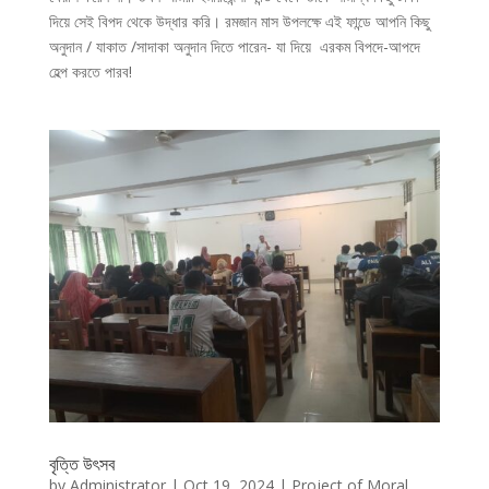
দিয়ে সেই বিপদ থেকে উদ্ধার করি। রমজান মাস উপলক্ষে এই ফান্ডে আপনি কিছু
অনুদান / যাকাত /সাদাকা অনুদান দিতে পারেন- যা দিয়ে এরকম বিপদে-আপদে
হেল্প করতে পারব!
বৃত্তি উৎসব
by
Administrator
|
Oct 19, 2024
|
Project of Moral