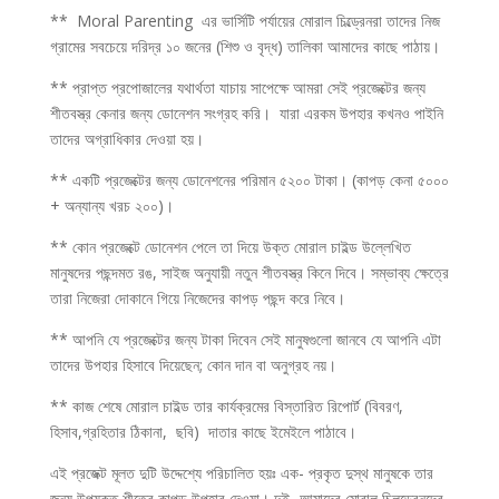
** Moral Parenting এর ভার্সিটি পর্যায়ের মোরাল চিল্ড্রেনরা তাদের নিজ
গ্রামের সবচেয়ে দরিদ্র ১০ জনের (শিশু ও বৃদ্ধ) তালিকা আমাদের কাছে পাঠায়।
** প্রাপ্ত প্রপোজালের যথার্থতা যাচায় সাপেক্ষে আমরা সেই প্রজেক্টের জন্য
শীতবস্ত্র কেনার জন্য ডোনেশন সংগ্রহ করি। যারা এরকম উপহার কখনও পাইনি
তাদের অগ্রাধিকার দেওয়া হয়।
** একটি প্রজেক্টের জন্য ডোনেশনের পরিমান ৫২০০ টাকা। (কাপড় কেনা ৫০০০
+ অন্যান্য খরচ ২০০)।
** কোন প্রজেক্টে ডোনেশন পেলে তা দিয়ে উক্ত মোরাল চাইল্ড উল্লেখিত
মানুষদের পছন্দমত রঙ, সাইজ অনুযায়ী নতুন শীতবস্ত্র কিনে দিবে। সম্ভাব্য ক্ষেত্রে
তারা নিজেরা দোকানে গিয়ে নিজেদের কাপড় পছন্দ করে নিবে।
** আপনি যে প্রজেক্টের জন্য টাকা দিবেন সেই মানুষগুলো জানবে যে আপনি এটা
তাদের উপহার হিসাবে দিয়েছেন; কোন দান বা অনুগ্রহ নয়।
** কাজ শেষে মোরাল চাইল্ড তার কার্যক্রমের বিস্তারিত রিপোর্ট (বিবরণ,
হিসাব,গ্রহিতার ঠিকানা, ছবি) দাতার কাছে ইমেইলে পাঠাবে।
এই প্রজেক্ট মূলত দুটি উদ্দেশ্যে পরিচালিত হয়ঃ এক- প্রকৃত দুস্থ মানুষকে তার
জন্য উপযুক্ত শীতের কাপড় উপহার দেওয়া। দুই- আমাদের মোরাল চিলড্রেনদের